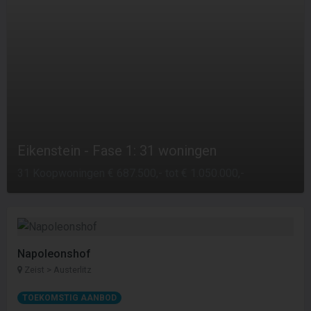
Eikenstein - Fase 1: 31 woningen
31 Koopwoningen € 687.500,- tot € 1.050.000,-
Napoleonshof
Zeist > Austerlitz
TOEKOMSTIG AANBOD