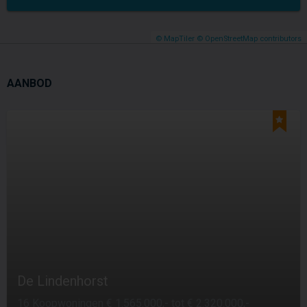
© MapTiler
© OpenStreetMap contributors
AANBOD
De Lindenhorst
16 Koopwoningen € 1.565.000,- tot € 2.320.000,-