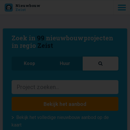
Nieuwbouw
Zeist
Zoek in
99
nieuwbouwprojecten
in regio
Zeist
Koop
Huur
Bekijk het aanbod
Bekijk het volledige nieuwbouw aanbod op de
kaart