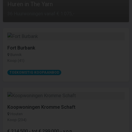
Huren in The Yarn
36 Huurwoningen vanaf € 1.075,-
Fort Burbank
Bunnik
Koop (41)
TOEKOMSTIG KOOPAANBOD
Koopwoningen Kromme Schaft
Houten
Koop (234)
€ 214.500,- tot € 299.000,- v.o.n.